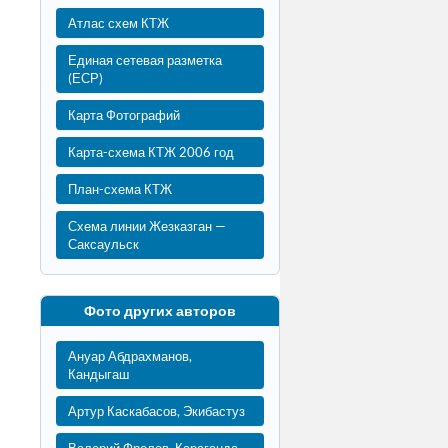
Атлас схем КТЖ
Единая сетевая разметка
(ЕСР)
Карта Фотографий
Карта-схема КТЖ 2006 год
План-схема КТЖ
Схема линии Жезказган —
Саксаульск
Фото других авторов
Ануар Абдрахманов,
Кандыгаш
Артур Каскабасов, Экибастуз