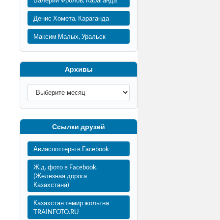
Валерий Фролов, Караганда
Денис Хомета, Караганда
Максим Малых, Уральск
Архивы
Ссылки друзей
Авиаспоттеры в Facebook
Ж.д. фото в Facebook.
(Железная дорога
Казахстана)
Казахстан темир жолы на
TRAINFOTO.RU