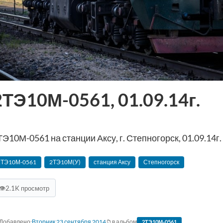
2ТЭ10М-0561, 01.09.14г.
ТЭ10М-0561 на станции Аксу, г. Степногорск, 01.09.14г.
2ТЭ10М-0561
2ТЭ10М(У)
станция Аксу
Степногорск
👁
2.1K просмотр
Вторник 23 сентября 2014
в альбом
2ТЭ10М-0561