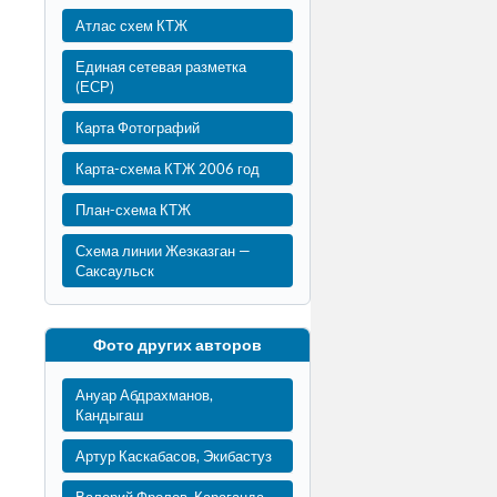
Атлас схем КТЖ
Единая сетевая разметка
(ЕСР)
Карта Фотографий
Карта-схема КТЖ 2006 год
План-схема КТЖ
Схема линии Жезказган —
Саксаульск
Фото других авторов
Ануар Абдрахманов,
Кандыгаш
Артур Каскабасов, Экибастуз