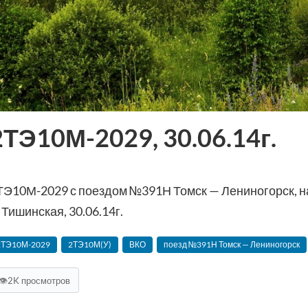
2ТЭ10М-2029, 30.06.14г.
ТЭ10М-2029 с поездом №391Н Томск — Лениногорск, 
 Тишинская, 30.06.14г.
2ТЭ10М-2029
2ТЭ10М(У)
ВКО
поезд №391Н Томск — Лениногорск
👁
2K просмотров