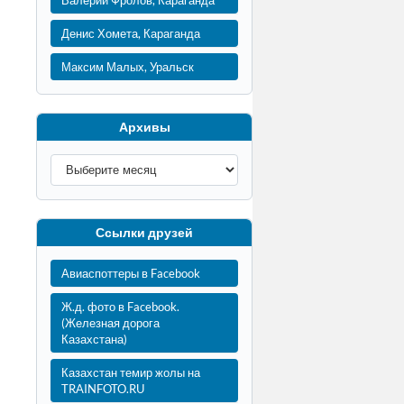
Валерий Фролов, Караганда
Денис Хомета, Караганда
Максим Малых, Уральск
Архивы
Ссылки друзей
Авиаспоттеры в Facebook
Ж.д. фото в Facebook.
(Железная дорога
Казахстана)
Казахстан темир жолы на
TRAINFOTO.RU