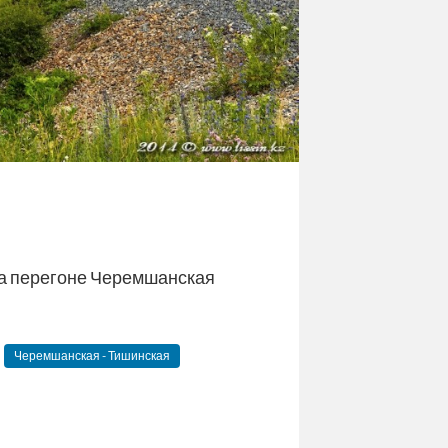
на перегоне Черемшанская
Черемшанская - Тишинская