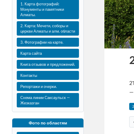
1. Карта фотографий:
Монументы и памятники
Алматы.
2. Карта: Мечети, соборы и
церкви Алматы и алм. области
3. Фотографии на карте.
Карта сайта
Книга отзывов и предложений.
Контакты
2
Репортажи и очерки.
—
Схема линии Саксаульск —
Жезказган
Фото по областям