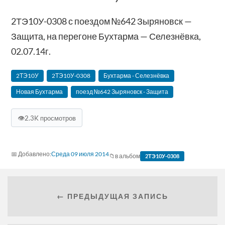
2ТЭ10У-0308 с поездом №642 Зыряновск —
Защита, на перегоне Бухтарма — Селезнёвка,
02.07.14г.
2ТЭ10У
2ТЭ10У-0308
Бухтарма - Селезнёвка
Новая Бухтарма
поезд №642 Зыряновск - Защита
👁
2.3K просмотров
Среда 09 июля 2014
в альбом
2ТЭ10У-0308
← ПРЕДЫДУЩАЯ ЗАПИСЬ