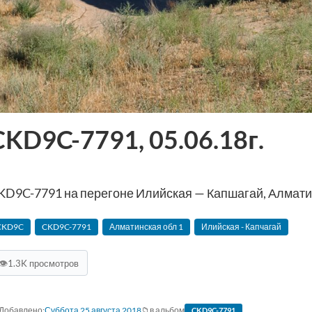
CKD9C-7791, 05.06.18г.
KD9C-7791 на перегоне Илийская — Капшагай, Алматинс
CKD9C
CKD9C-7791
Алматинская‬ обл 1
Илийская - Капчагай
👁
1.3K просмотров
Суббота 25 августа 2018
в альбом
CKD9C-7791