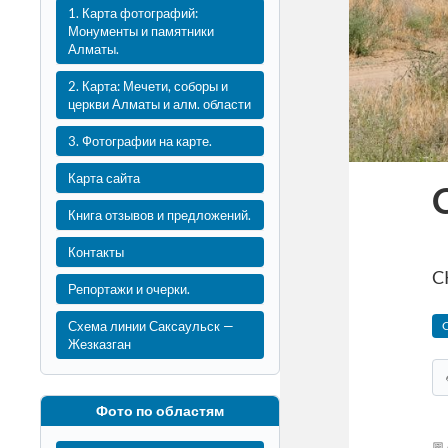
1. Карта фотографий:
Монументы и памятники
Алматы.
2. Карта: Мечети, соборы и
церкви Алматы и алм. области
3. Фотографии на карте.
Карта сайта
Книга отзывов и предложений.
Контакты
C
Репортажи и очерки.
Схема линии Саксаульск —
Жезказган
Фото по областям