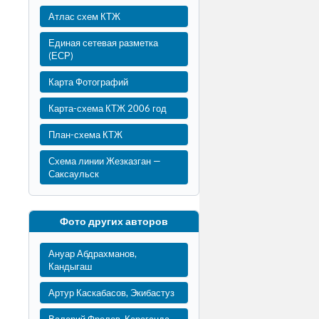
Атлас схем КТЖ
Единая сетевая разметка
(ЕСР)
Карта Фотографий
Карта-схема КТЖ 2006 год
План-схема КТЖ
Схема линии Жезказган —
Саксаульск
Фото других авторов
Ануар Абдрахманов,
Кандыгаш
Артур Каскабасов, Экибастуз