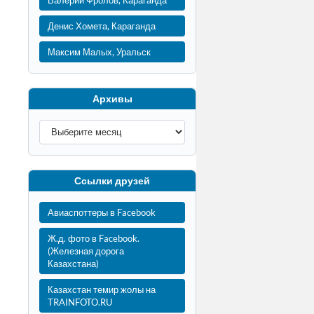
Валерий Фролов, Караганда
Денис Хомета, Караганда
Максим Малых, Уральск
Архивы
Ссылки друзей
Авиаспоттеры в Facebook
Ж.д. фото в Facebook.
(Железная дорога
Казахстана)
Казахстан темир жолы на
TRAINFOTO.RU