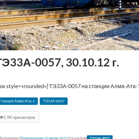
ТЭ33А-0057, 30.10.12 г.
box style=»rounded»] ТЭ33А-0057 на станции Алма-Ата-1, 
Станция Алма-Ата-1
ТЭ33А-0057
👁
1.9K просмотров
Понедельник 22 июля 2013
в альбом
ТЭ33А-0057