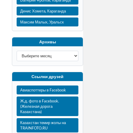
Валерий Фролов, Караганда
Денис Хомета, Караганда
Максим Малых, Уральск
Архивы
Ссылки друзей
Авиаспоттеры в Facebook
Ж.д. фото в Facebook.
(Железная дорога
Казахстана)
Казахстан темир жолы на
TRAINFOTO.RU