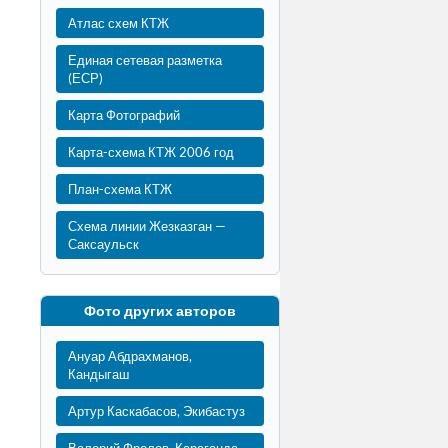
Атлас схем КТЖ
Единая сетевая разметка
(ЕСР)
Карта Фотографий
Карта-схема КТЖ 2006 год
План-схема КТЖ
Схема линии Жезказган —
Саксаульск
Фото других авторов
Ануар Абдрахманов,
Кандыгаш
Артур Каскабасов, Экибастуз