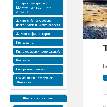
1. Карта фотографий:
Монументы и памятники
Алматы.
2. Карта: Мечети, соборы и
церкви Алматы и алм. области
3. Фотографии на карте.
Карта сайта
Книга отзывов и предложений.
Контакты
[
Репортажи и очерки.
Схема линии Саксаульск —
Жезказган
Фото по областям