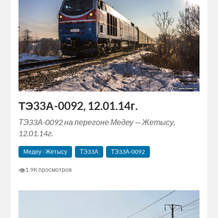
ТЭ33А-0092, 12.01.14г.
ТЭ33А-0092 на перегоне Медеу — Жетысу,
12.01.14г.
Медеу - Жетысу
ТЭ33А
ТЭ33А-0092
👁
1.9K просмотров