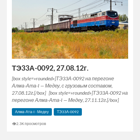
ТЭ33А-0092, 27.08.12г.
[box style=»rounded»]ТЭ33А-0092 на перегоне
Алма-Ата-I — Медеу, с грузовым составом,
27.08.12г.[/box] [box style=»rounded»]ТЭ33А-0092 на
перегоне Алма-Ата-I — Медеу, 27.11.12г.[/box]
Алма-Ата-I - Медеу
ТЭ33А-0092
👁
2.3K просмотров