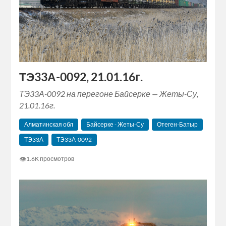
ТЭ33А-0092, 21.01.16г.
ТЭ33А-0092 на перегоне Байсерке — Жеты-Су,
21.01.16г.
Алматинская обл
Байсерке - Жеты-Су
Отеген-Батыр
ТЭ33А
ТЭ33А-0092
👁
1.6K просмотров