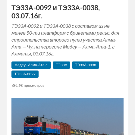
‪‎ТЭ33А‬-0092 и ТЭ33А-0038,
03.07.16г.
‪‎ТЭ33А‬-0092 и ТЭ33А-0038 с составом из не
менее 50-ти платформ с брикетами рельс, для
строительства второго пути участка Алма-
Ата — Чу, на перегоне ‪‎Медеу‬ — Алма-Ата-1, г
Алматы, 03.07.16г.
‎Медеу‬ - Алма-Ата-1
ТЭ33А
ТЭ33А-0038
‪‎ТЭ33А‬-0092
👁
1.9K просмотров