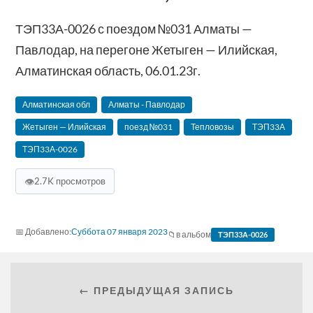
ТЭП33А-0026 с поездом №031 Алматы —
Павлодар, на перегоне Жетыген — Илийская,
Алматинская область, 06.01.23г.
Алматинская обл
Алматы - Павлодар
Жетыген — Илийская
поезд №031
Тепловозы
ТЭП33А
ТЭП33А-0026
👁
2.7K просмотров
Суббота 07 января 2023
в альбом
ТЭП33А-0026
← ПРЕДЫДУЩАЯ ЗАПИСЬ