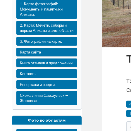
1. Карта фотографий:
Монументы и памятники
Алматы.
2. Карта: Мечети, соборы и
церкви Алматы и алм. области
3. Фотографии на карте.
Карта сайта
Книга отзывов и предложений.
Контакты
Т
Репортажи и очерки.
С
Схема линии Саксаульск —
Жезказган
Фото по областям