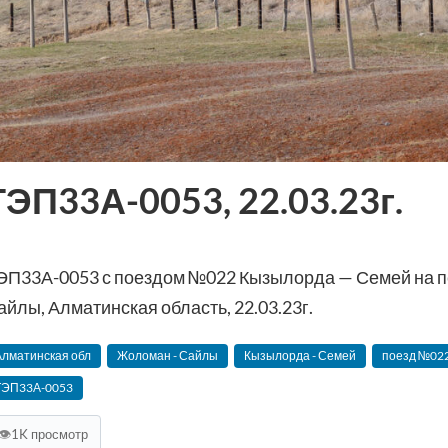
ТЭП33А-0053, 22.03.23г.
ЭП33А-0053 с поездом №022 Кызылорда — Семей на 
айлы, Алматинская область, 22.03.23г.
Алматинская обл
Жоломан - Сайлы
Кызылорда - Семей
поезд №02
ТЭП33А-0053
👁
1K просмотр