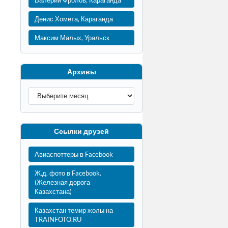
Валерий Фролов, Караганда
Денис Хомета, Караганда
Максим Малых, Уральск
Архивы
Ссылки друзей
Авиаспоттеры в Facebook
Ж.д. фото в Facebook.
(Железная дорога
Казахстана)
Казахстан темир жолы на
TRAINFOTO.RU