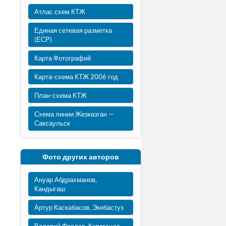
Атлас схем КТЖ
Единая сетевая разметка
(ЕСР)
Карта Фотографий
Карта-схема КТЖ 2006 год
План-схема КТЖ
Схема линии Жезказган —
Саксаульск
Фото других авторов
Ануар Абдрахманов,
Кандыгаш
Артур Каскабасов, Экибастуз