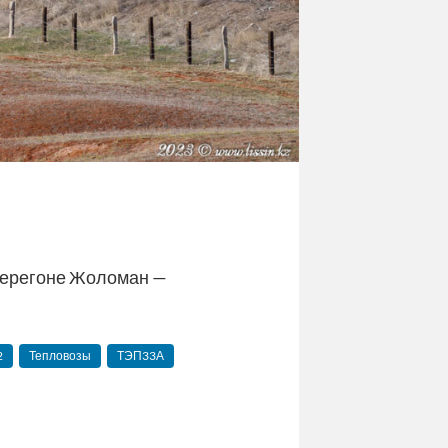
перегоне Жоломан —
2
Тепловозы
ТЭП33А