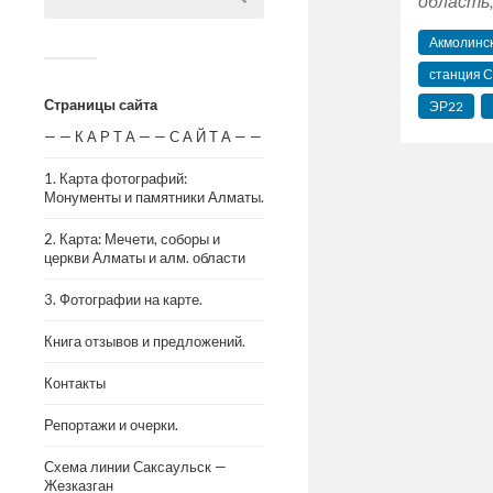
область, 
Акмолинс
станция С
Страницы сайта
ЭР22
— — К А Р Т А — — С А Й Т А — —
1. Карта фотографий:
Монументы и памятники Алматы.
2. Карта: Мечети, соборы и
церкви Алматы и алм. области
3. Фотографии на карте.
Книга отзывов и предложений.
Контакты
Репортажи и очерки.
Схема линии Саксаульск —
Жезказган