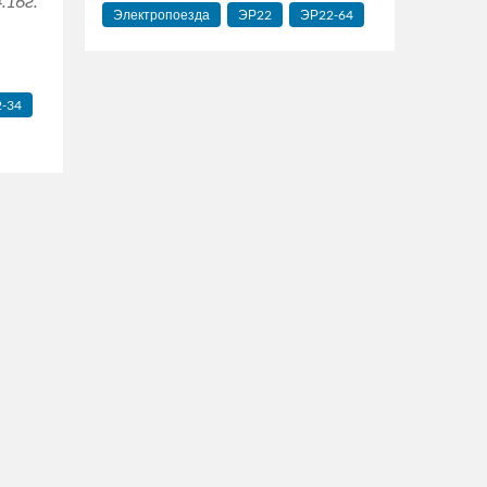
.16г.
Электропоезда
ЭР22
ЭР22-64
-34