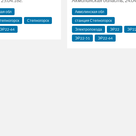
25.04.16г.
Акмолинская область, 24.04
кая обл
Акмолинская обл
тепногорск
Степногорск
станция Степногорск
ЭР22-64
Электропоезда
ЭР22
ЭР22
ЭР22-51
ЭР22-64