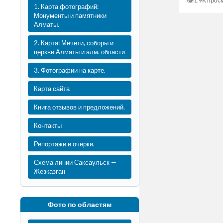
👁
1.9K прос
1. Карта фотографий:
Монументы и памятники
Алматы.
2. Карта: Мечети, соборы и
церкви Алматы и алм. области
3. Фотографии на карте.
Карта сайта
Книга отзывов и предложений.
Контакты
Репортажи и очерки.
Схема линии Саксаульск —
Жезказган
Фото по областям