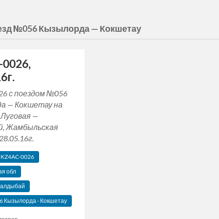
езд №056 Кызылорда — Кокшетау
-0026,
6г.
26 с поездом №056
а — Кокшетау на
 Луговая —
й, Жамбыльская
28.05.16г.
KZ4AC-0026
я обл
 Малдыбай
6 Кызылорда - Кокшетау