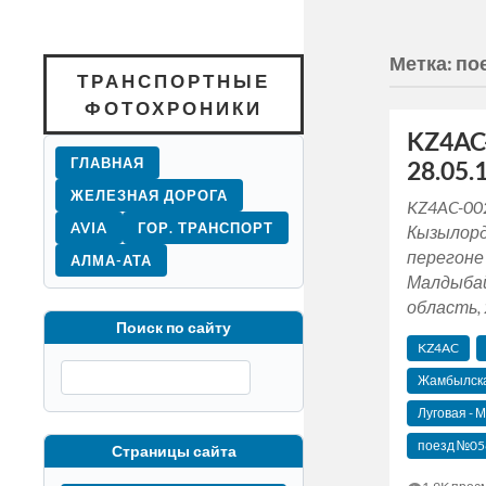
Метка:
по
ТРАНСПОРТНЫЕ
ФОТОХРОНИКИ
KZ4AC
ГЛАВНАЯ
28.05.1
ЖЕЛЕЗНАЯ ДОРОГА
KZ4AC-00
AVIA
ГОР. ТРАНСПОРТ
Кызылорд
перегоне
АЛМА-АТА
Малдыба
область, 
Поиск по сайту
KZ4AC
Жамбылска
Луговая -
поезд №05
Страницы сайта