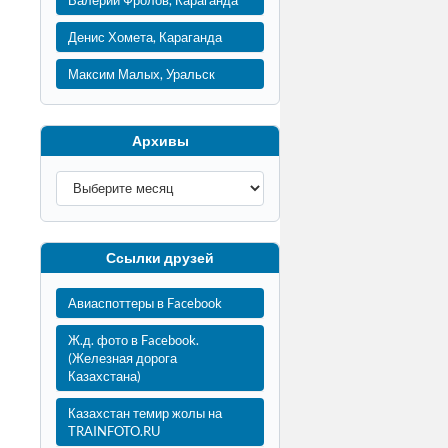
Валерий Фролов, Караганда
Денис Хомета, Караганда
Максим Малых, Уральск
Архивы
Ссылки друзей
Авиаспоттеры в Facebook
Ж.д. фото в Facebook.
(Железная дорога
Казахстана)
Казахстан темир жолы на
TRAINFOTO.RU