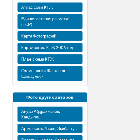
Атлас схем КТЖ
Единая сетевая разметка
(ЕСР)
Карта Фотографий
Карта-схема КТЖ 2006 год
План-схема КТЖ
Схема линии Жезказган —
Саксаульск
Фото других авторов
Ануар Абдрахманов,
Кандыгаш
Артур Каскабасов, Экибастуз