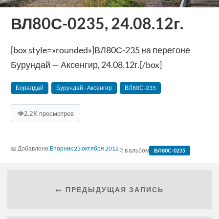
ВЛ80С-0235, 24.08.12г.
[box style=»rounded»]ВЛ80С-235 на перегоне
Бурундай — Аксенгир, 24.08.12г.[/box]
Боралдай
Бурундай - Аксенгир
ВЛ80С-235
👁
2.2K просмотров
Вторник 23 октября 2012
в альбом
ВЛ80С-0235
← ПРЕДЫДУЩАЯ ЗАПИСЬ