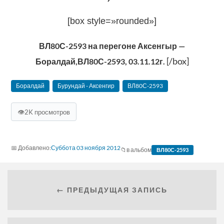
[box style=»rounded»]
ВЛ80С-2593 на перегоне Аксенгыр —
[/box]
Боралдай,ВЛ80С-2593, 03.11.12г.
Боралдай
Бурундай - Аксенгир
ВЛ80С-2593
👁
2K просмотров
Суббота 03 ноября 2012
в альбом
ВЛ80С-2593
← ПРЕДЫДУЩАЯ ЗАПИСЬ