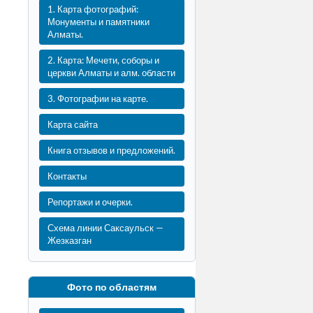
1. Карта фотографий:
Монументы и памятники
Алматы.
2. Карта: Мечети, соборы и
церкви Алматы и алм. области
3. Фотографии на карте.
Карта сайта
Книга отзывов и предложений.
Контакты
Репортажи и очерки.
Схема линии Саксаульск —
Жезказган
Фото по областям