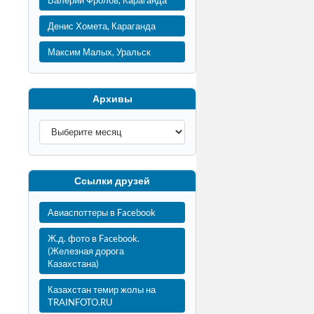
Валерий Фролов, Караганда
Денис Хомета, Караганда
Максим Малых, Уральск
Архивы
Ссылки друзей
Авиаспоттеры в Facebook
Ж.д. фото в Facebook.
(Железная дорога
Казахстана)
Казахстан темир жолы на
TRAINFOTO.RU