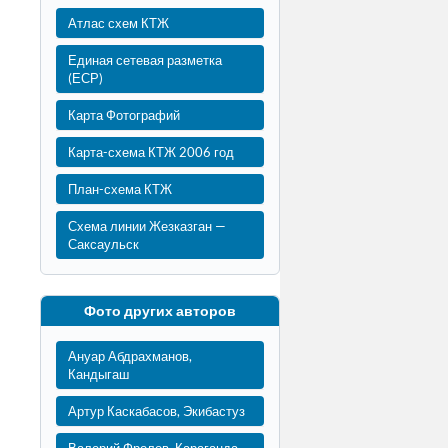
Атлас схем КТЖ
Единая сетевая разметка
(ЕСР)
Карта Фотографий
Карта-схема КТЖ 2006 год
План-схема КТЖ
Схема линии Жезказган —
Саксаульск
Фото других авторов
Ануар Абдрахманов,
Кандыгаш
Артур Каскабасов, Экибастуз