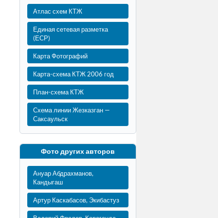
Атлас схем КТЖ
Единая сетевая разметка
(ЕСР)
Карта Фотографий
Карта-схема КТЖ 2006 год
План-схема КТЖ
Схема линии Жезказган —
Саксаульск
Фото других авторов
Ануар Абдрахманов,
Кандыгаш
Артур Каскабасов, Экибастуз