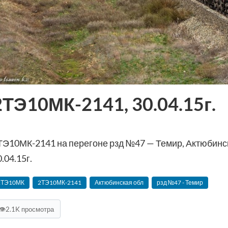
2ТЭ10МК-2141, 30.04.15г.
ТЭ10МК-2141 на перегоне рзд №47 — Темир, Актюбинс
.04.15г.
2ТЭ10МК
2ТЭ10МК-2141
Актюбинская обл
рзд №47 - Темир
👁
2.1K просмотра