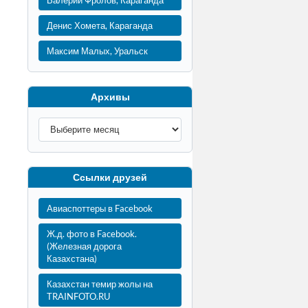
Валерий Фролов, Караганда
Денис Хомета, Караганда
Максим Малых, Уральск
Архивы
Ссылки друзей
Авиаспоттеры в Facebook
Ж.д. фото в Facebook.
(Железная дорога
Казахстана)
Казахстан темир жолы на
TRAINFOTO.RU