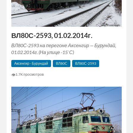
ВЛ80С-2593, 01.02.2014г.
ВЛ80С-2593 на перегоне Аксенгир — Бурундай,
01.02.2014г. (На улице -15`С)
Аксенгир - Бурундай
ВЛ80С
ВЛ80С-2593
👁
1.7K просмотров