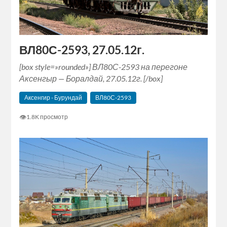
ВЛ80С-2593, 27.05.12г.
[box style=»rounded»] ВЛ80С-2593 на перегоне
Аксенгыр — Боралдай, 27.05.12г. [/box]
Аксенгир - Бурундай
ВЛ80С-2593
👁
1.8K просмотр