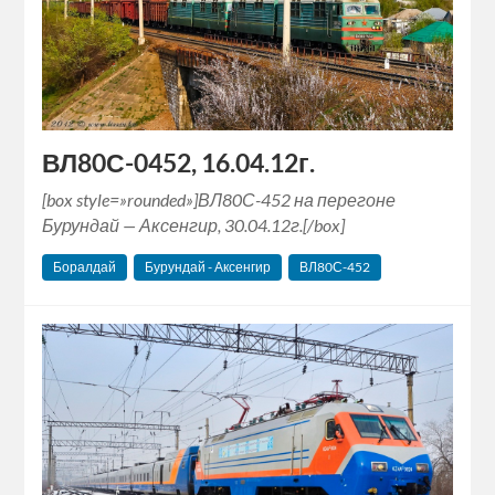
ВЛ80С-0452, 16.04.12г.
[box style=»rounded»]ВЛ80С-452 на перегоне
Бурундай — Аксенгир, 30.04.12г.[/box]
Боралдай
Бурундай - Аксенгир
ВЛ80С-452