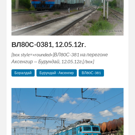
ВЛ80С-0381, 12.05.12г.
[box style=»rounded»]ВЛ80С-381 на перегоне
Аксенгир — Бурундай, 12.05.12г.[/box]
Боралдай
Бурундай - Аксенгир
ВЛ80С-381