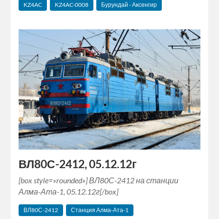
KZ4AC
KZ4AC-0008
Бурундай - Аксенгир
ВЛ80С-2412, 05.12.12г
[box style=»rounded»] ВЛ80С-2412 на станции
Алма-Ата-1, 05.12.12г[/box]
ВЛ80С-2412
Станция Алма-Ата-1