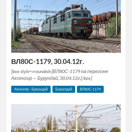
ВЛ80С-1179, 30.04.12г.
[box style=»rounded»]ВЛ80С-1179 на перегоне
Аксенгир — Бурундай, 30.04.12г.[/box]
Аксенгир - Бурундай
Боралдай
ВЛ80С-1179