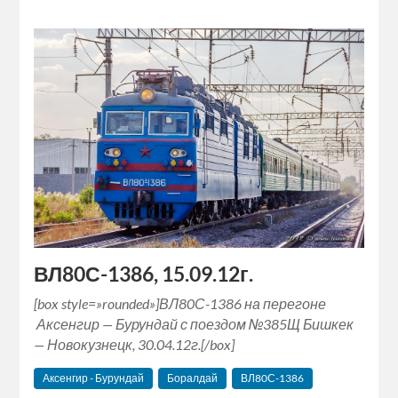
ВЛ80С-1386, 15.09.12г.
[box style=»rounded»]ВЛ80С-1386 на перегоне
Аксенгир — Бурундай с поездом №385Щ Бишкек
— Новокузнецк, 30.04.12г.[/box]
Аксенгир - Бурундай
Боралдай
ВЛ80С-1386